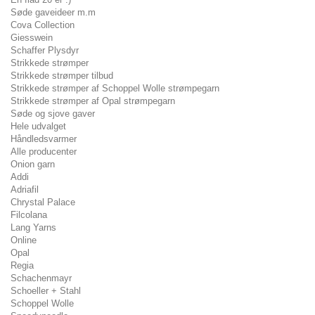
Søde gaveideer m.m
Cova Collection
Giesswein
Schaffer Plysdyr
Strikkede strømper
Strikkede strømper tilbud
Strikkede strømper af Schoppel Wolle strømpegarn
Strikkede strømper af Opal strømpegarn
Søde og sjove gaver
Hele udvalget
Håndledsvarmer
Alle producenter
Onion garn
Addi
Adriafil
Chrystal Palace
Filcolana
Lang Yarns
Online
Opal
Regia
Schachenmayr
Schoeller + Stahl
Schoppel Wolle