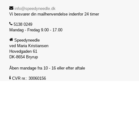
info@speedyneedle.dk
Vi besvarer din mailhenvendelse indenfor 24 timer
5138 0249
Mandag - Fredag 9.00 - 17.00
Speedyneedle
ved Maria Kristiansen
Hovedgaden 61
DK-8654 Bryrup
Åben mandage fra 10 - 16 eller efter aftale
CVR nr.: 30060156
FØLG OS
KUNDESERVICE
Handelsbetingelser