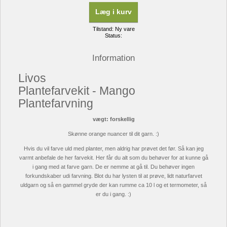
Læg i kurv
Tilstand:
Ny vare
Status:
Information
Livos
Plantefarvekit - Mango
Plantefarvning
vægt: forskellig
Skønne orange nuancer til dit garn. :)
Hvis du vil farve uld med planter, men aldrig har prøvet det før. Så kan jeg
varmt anbefale de her farvekit. Her får du alt som du behøver for at kunne gå
i gang med at farve garn. De er nemme at gå til. Du behøver ingen
forkundskaber udi farvning. Blot du har lysten til at prøve, lidt naturfarvet
uldgarn og så en gammel gryde der kan rumme ca 10 l og et termometer, så
er du i gang. :)