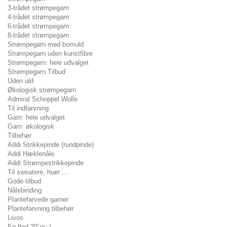
3-trådet strømpegarn
4-trådet strømpegarn
6-trådet strømpegarn
8-trådet strømpegarn
Strømpegarn med bomuld
Strømpegarn uden kunstfibre
Strømpegarn: hele udvalget
Strømpegarn Tilbud
Uden uld
Økologisk strømpegarn
Admiral Schoppel Wolle
Til indfarvning
Garn: hele udvalget
Garn: økologisk
Tilbehør
Addi Strikkepinde (rundpinde)
Addi Hæklenåle
Addi Strømpestrikkepinde
Til sweatere, huer ...
Gode tilbud
Nålebinding
Plantefarvede garner
Plantefarvning tilbehør
Livos
En flad 20´er :)