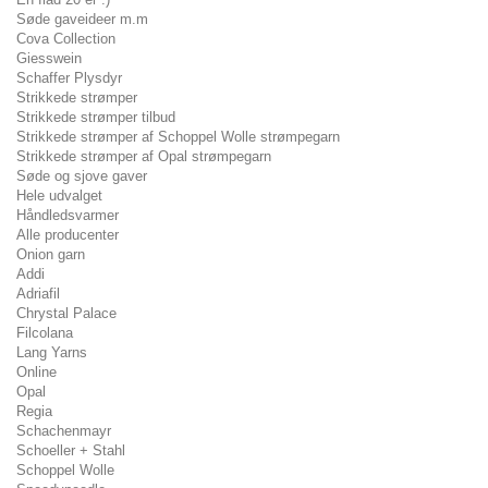
Søde gaveideer m.m
Cova Collection
Giesswein
Schaffer Plysdyr
Strikkede strømper
Strikkede strømper tilbud
Strikkede strømper af Schoppel Wolle strømpegarn
Strikkede strømper af Opal strømpegarn
Søde og sjove gaver
Hele udvalget
Håndledsvarmer
Alle producenter
Onion garn
Addi
Adriafil
Chrystal Palace
Filcolana
Lang Yarns
Online
Opal
Regia
Schachenmayr
Schoeller + Stahl
Schoppel Wolle