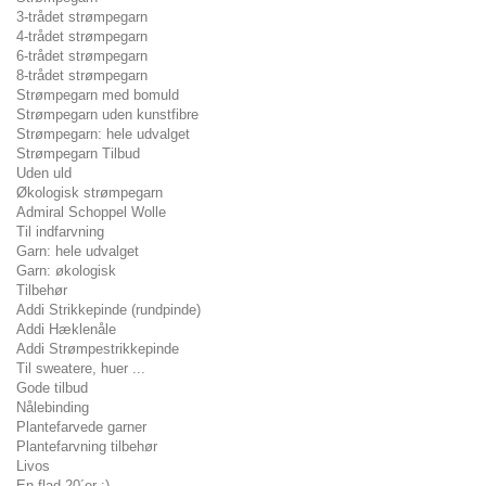
3-trådet strømpegarn
4-trådet strømpegarn
6-trådet strømpegarn
8-trådet strømpegarn
Strømpegarn med bomuld
Strømpegarn uden kunstfibre
Strømpegarn: hele udvalget
Strømpegarn Tilbud
Uden uld
Økologisk strømpegarn
Admiral Schoppel Wolle
Til indfarvning
Garn: hele udvalget
Garn: økologisk
Tilbehør
Addi Strikkepinde (rundpinde)
Addi Hæklenåle
Addi Strømpestrikkepinde
Til sweatere, huer ...
Gode tilbud
Nålebinding
Plantefarvede garner
Plantefarvning tilbehør
Livos
En flad 20´er :)