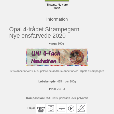
Tilstand:
Ny vare
Status:
Information
Opal 4-trådet Strømpegarn
Nye ensfarvede 2020
vægt: 100g
12 skønne farver til at supplere de andre skønne farver i Opals strømpegarn.
Løbelængde:
425m per 100g
Pind:
2½ - 3
Komposition:
75% uld superwash 25% polyamid
Pleje: