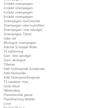
3-trådet strømpegarn
4-trådet strømpegarn
6-trådet strømpegarn
8-trådet strømpegarn
Strømpegarn med bomuld
Strømpegarn uden kunstfibre
Strømpegarn: hele udvalget
Strømpegarn Tilbud
Uden uld
Økologisk strømpegarn
Admiral Schoppel Wolle
Til indfarvning
Garn: hele udvalget
Garn: økologisk
Tilbehør
Addi Strikkepinde (rundpinde)
Addi Hæklenåle
Addi Strømpestrikkepinde
Til sweatere, huer ...
Gode tilbud
Nålebinding
Plantefarvede garner
Plantefarvning tilbehør
Livos
En flad 20´er :)