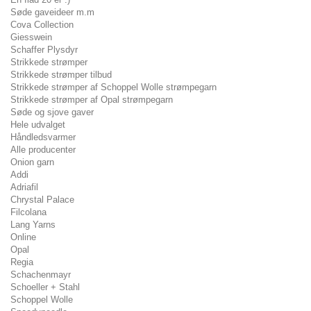
Søde gaveideer m.m
Cova Collection
Giesswein
Schaffer Plysdyr
Strikkede strømper
Strikkede strømper tilbud
Strikkede strømper af Schoppel Wolle strømpegarn
Strikkede strømper af Opal strømpegarn
Søde og sjove gaver
Hele udvalget
Håndledsvarmer
Alle producenter
Onion garn
Addi
Adriafil
Chrystal Palace
Filcolana
Lang Yarns
Online
Opal
Regia
Schachenmayr
Schoeller + Stahl
Schoppel Wolle